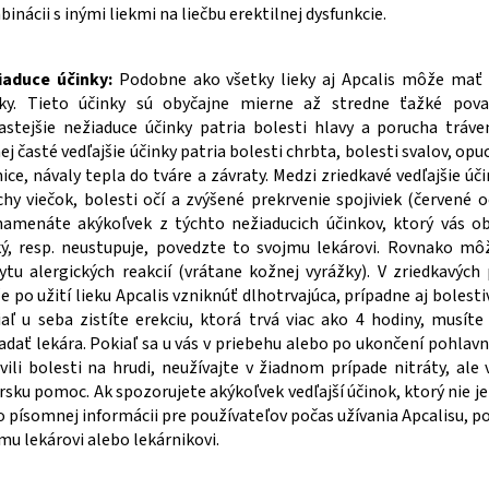
inácii s inými liekmi na liečbu erektilnej dysfunkcie.
iaduce účinky:
Podobne ako všetky lieky aj Apcalis môže mať 
nky. Tieto účinky sú obyčajne mierne až stredne ťažké pova
astejšie nežiaduce účinky patria bolesti hlavy a porucha tráve
j časté vedľajšie účinky patria bolesti chrbta, bolesti svalov, op
nice, návaly tepla do tváre a závraty. Medzi zriedkavé vedľajšie úč
hy viečok, bolesti očí a zvýšené prekrvenie spojiviek (červené oč
amenáte akýkoľvek z týchto nežiaducich účinkov, ktorý vás ob
ý, resp. neustupuje, povedzte to svojmu lekárovi. Rovnako mô
ytu alergických reakcií (vrátane kožnej vyrážky). V zriedkavých
 po užití lieku Apcalis vzniknúť dlhotrvajúca, prípadne aj bolesti
aľ u seba zistíte erekciu, ktorá trvá viac ako 4 hodiny, musít
adať lekára. Pokiaľ sa u vás v priebehu alebo po ukončení pohlavne
vili bolesti na hrudi, neužívajte v žiadnom prípade nitráty, ale 
rsku pomoc. Ak spozorujete akýkoľvek vedľajší účinok, ktorý nie je
o písomnej informácii pre používateľov počas užívania Apcalisu, p
mu lekárovi alebo lekárnikovi.