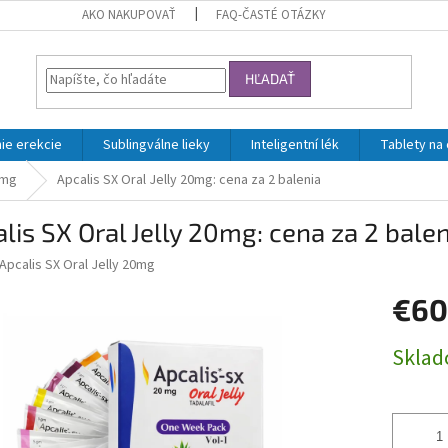
AKO NAKUPOVAŤ
FAQ-ČASTÉ OTÁZKY
HĽADAŤ
ie erekcie
Sublingválne lieky
Inteligentní lék
Tablety na
0mg
Apcalis SX Oral Jelly 20mg: cena za 2 balenia
lis SX Oral Jelly 20mg: cena za 2 balen
Apcalis SX Oral Jelly 20mg
€60
Jednotk
Skla
cena: