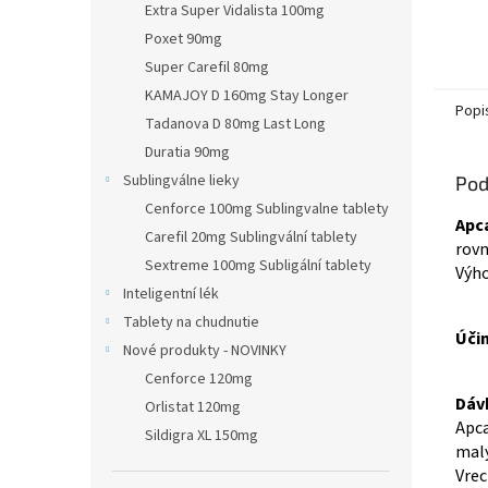
Extra Super Vidalista 100mg
Poxet 90mg
Super Carefil 80mg
KAMAJOY D 160mg Stay Longer
Popi
Tadanova D 80mg Last Long
Duratia 90mg
Sublingválne lieky
Pod
Cenforce 100mg Sublingvalne tablety
Apca
Carefil 20mg Sublingvální tablety
rovn
Sextreme 100mg Subligální tablety
Výho
Inteligentní lék
Tablety na chudnutie
Účin
Nové produkty - NOVINKY
Cenforce 120mg
Dáv
Orlistat 120mg
Apca
Sildigra XL 150mg
malý
Vrec