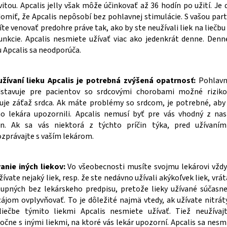
vitou. Apcalis jelly však môže účinkovať až 36 hodín po užití. Je 
omiť, že Apcalis nepôsobí bez pohlavnej stimulácie. S vašou par
te venovať predohre práve tak, ako by ste neužívali liek na liečbu
unkcie. Apcalis nesmiete užívať viac ako jedenkrát denne. Denn
u Apcalis sa neodporúča.
užívaní lieku Apcalis je potrebná zvýšená opatrnosť:
Pohlavná
dstavuje pre pacientov so srdcovými chorobami možné riziko
uje záťaž srdca. Ak máte problémy so srdcom, je potrebné, aby
o lekára upozornili. Apcalis nemusí byť pre vás vhodný z nas
čin. Ak sa vás niektorá z týchto príčin týka, pred užívaním
zprávajte s vaším lekárom.
anie iných liekov:
Vo všeobecnosti musíte svojmu lekárovi vžd
žívate nejaký liek, resp. že ste nedávno užívali akýkoľvek liek, vrá
upných bez lekárskeho predpisu, pretože lieky užívané súčas
ájom ovplyvňovať. To je dôležité najmä vtedy, ak užívate nitrát
liečbe týmito liekmi Apcalis nesmiete užívať. Tiež neužívaj
očne s inými liekmi, na ktoré vás lekár upozorní. Apcalis sa nesmi