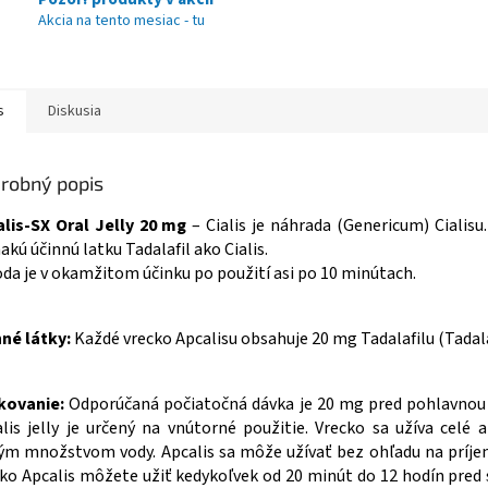
Akcia na tento mesiac - tu
s
Diskusia
robný popis
lis-SX Oral Jelly 20 mg
– Cialis je náhrada (Genericum) Cialisu
akú účinnú latku Tadalafil ako Cialis.
da je v okamžitom účinku po použití asi po 10 minútach.
né látky:
Každé vrecko Apcalisu obsahuje 20 mg Tadalafilu (Tadala
kovanie:
Odporúčaná počiatočná dávka je 20 mg pred pohlavnou 
lis jelly je určený na vnútorné použitie. Vrecko sa užíva celé a
m množstvom vody. Apcalis sa môže užívať bez ohľadu na príje
ko Apcalis môžete užiť kedykoľvek od 20 minút do 12 hodín pred