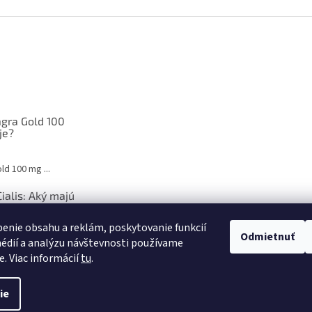
gra Gold 100
je?
d 100 mg ...
Cialis: Aký majú
ľudské telo
enie obsahu a reklám, poskytovanie funkcií
Odmietnuť
édií a analýzu návštevnosti používame
avie je ...
e. Viac informácií
tu
.
ie
 vyhradené.
Upraviť nastavenie cookies