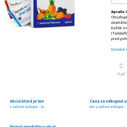
Apcalis-
Obsahuje 
okamžitom
Každé vr
(Tadalafi
pred pohl
Detailné 
TLAČ
Akcia ktorá je len
Cena za nákupnú 
v našom eshope - tu
len v našom eshope - 
Pozor! produkty v akcii