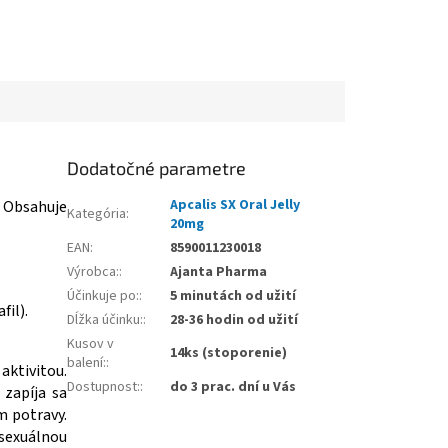
Dodatočné parametre
Apcalis SX Oral Jelly
. Obsahuje
Kategória
:
20mg
EAN
:
8590011230018
Výrobca:
:
Ajanta Pharma
Účinkuje po:
:
5 minutách od užití
fil).
Dĺžka účinku:
:
28-36 hodin od užití
Kusov v
14ks (stoporenie)
balení:
:
aktivitou.
Dostupnost:
:
do 3 prac. dní u Vás
 zapíja sa
m potravy.
 sexuálnou