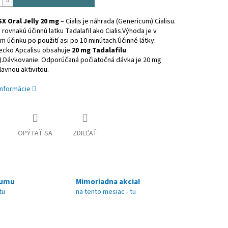
SX Oral Jelly 20 mg
– Cialis je náhrada (Genericum) Cialisu.
rovnakú účinnú latku Tadalafil ako Cialis.Výhoda je v
 účinku po použití asi po 10 minútach.Účinné látky:
ecko Apcalisu obsahuje
20 mg Tadalafilu
l).Dávkovanie: Odporúčaná počiatočná dávka je 20 mg
avnou aktivitou.
informácie
OPÝTAŤ SA
ZDIEĽAŤ
sumu
Mimoriadna akcia!
tu
na tento mesiac - tu