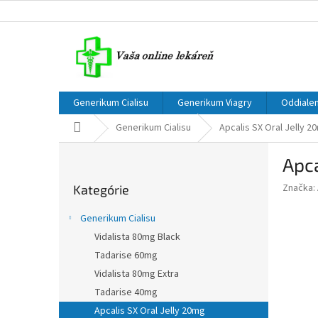
Prejsť
na
obsah
Generikum Cialisu
Generikum Viagry
Oddialen
Domov
Generikum Cialisu
Apcalis SX Oral Jelly 2
B
Apca
o
Preskočiť
č
Značka:
Kategórie
kategórie
n
ý
Generikum Cialisu
p
Vidalista 80mg Black
a
Tadarise 60mg
n
e
Vidalista 80mg Extra
l
Tadarise 40mg
Apcalis SX Oral Jelly 20mg