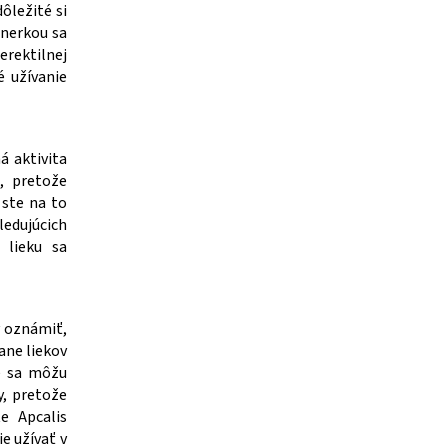
dôležité si
tnerkou sa
 erektilnej
é užívanie
 aktivita
, pretože
 ste na to
ledujúcich
 lieku sa
y oznámiť,
tane liekov
ne sa môžu
y, pretože
te Apcalis
e užívať v