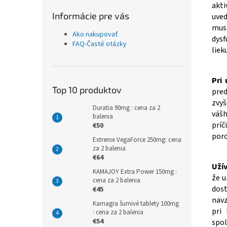
akti
Informácie pre vás
uved
musí
Ako nakupovať
dysf
FAQ-Časté otázky
liek
Pri 
Top 10 produktov
pre
zvyš
Duratia 90mg : cena za 2
vášh
balenia
prí
€50
poro
Extreme VegaForce 250mg: cena
za 2 balenia
€64
Užív
KAMAJOY Extra Power 150mg :
že u
cena za 2 balenia
dost
€45
navz
Kamagra šumivé tablety 100mg
pri 
: cena za 2 balenia
€54
spol