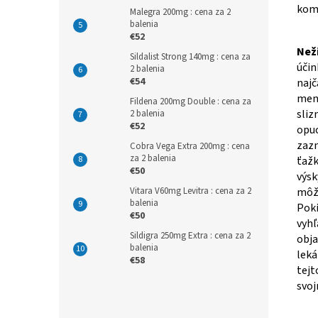
komb
Malegra 200mg : cena za 2
balenia
€52
Než
Sildalist Strong 140mg : cena za
úči
2 balenia
€54
najč
mene
Fildena 200mg Double : cena za
sliz
2 balenia
€52
opuc
zazn
Cobra Vega Extra 200mg : cena
za 2 balenia
ťažk
€50
výsk
Vitara V60mg Levitra : cena za 2
môže
balenia
Poki
€50
vyhľ
Sildigra 250mg Extra : cena za 2
obja
balenia
leká
€58
tejt
svoj