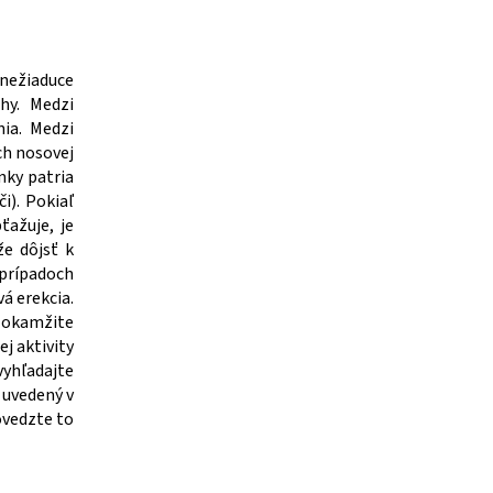
nežiaduce
hy. Medzi
nia. Medzi
uch nosovej
inky patria
i). Pokiaľ
ťažuje, je
že dôjsť k
 prípadoch
vá erekcia.
e okamžite
j aktivity
vyhľadajte
 uvedený v
ovedzte to