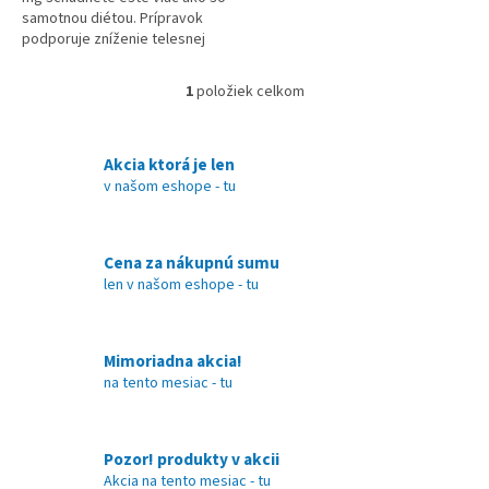
samotnou diétou. Prípravok
podporuje zníženie telesnej
hmotnosti a je určený dospelým
od 18 rokov trpiacim...
1
položiek celkom
O
v
l
á
Akcia ktorá je len
d
v našom eshope - tu
a
c
i
Cena za nákupnú sumu
e
len v našom eshope - tu
p
r
v
k
Mimoriadna akcia!
y
na tento mesiac - tu
v
ý
p
i
Pozor! produkty v akcii
s
Akcia na tento mesiac - tu