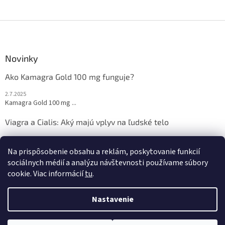
u
Z
á
p
ä
Novinky
t
Ako Kamagra Gold 100 mg funguje?
i
e
2.7.2025
Kamagra Gold 100 mg ...
Viagra a Cialis: Aký majú vplyv na ľudské telo
2.7.2025
Sexuálne zdravie je ...
Na prispôsobenie obsahu a reklám, poskytovanie funkcií
sociálnych médií a analýzu návštevnosti používame súbory
cookie. Viac informácií
tu
.
Vytvoril Shoptet
Nastavenie
Copyright 2026
viagra-cialis-kamagra.sk
. Všetky práva