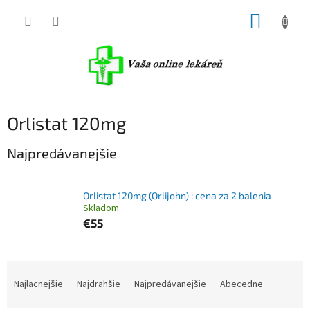
Prejsť
NÁKUP
na
obsah
KOŠÍK
Orlistat 120mg
Najpredávanejšie
Orlistat 120mg (Orlijohn) : cena za 2 balenia
Skladom
€55
R
a
Najlacnejšie
Najdrahšie
Najpredávanejšie
Abecedne
d