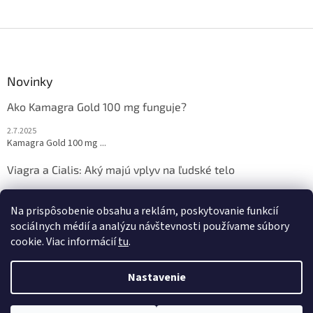
u
Z
á
p
ä
Novinky
t
Ako Kamagra Gold 100 mg funguje?
i
e
2.7.2025
Kamagra Gold 100 mg ...
Viagra a Cialis: Aký majú vplyv na ľudské telo
2.7.2025
Sexuálne zdravie je ...
Na prispôsobenie obsahu a reklám, poskytovanie funkcií
sociálnych médií a analýzu návštevnosti používame súbory
cookie. Viac informácií
tu
.
Vytvoril Shoptet
Nastavenie
Copyright 2026
viagra-cialis-kamagra.sk
. Všetky práva