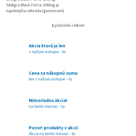
Sildigra Black Force 200mg je
najsilnejšia náhrada (genericum)
Viagry Pfizer 100mg. Obsahuje
rovnakú účinnú látku...
1
položiek celkom
O
v
l
á
Akcia ktorá je len
d
v našom eshope - tu
a
c
i
Cena za nákupnú sumu
e
len v našom eshope - tu
p
r
v
k
Mimoriadna akcia!
y
na tento mesiac - tu
v
ý
p
i
Pozor! produkty v akcii
s
Akcia na tento mesiac - tu