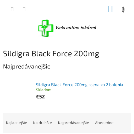
Prejsť
NÁKUP
na
obsah
KOŠÍK
Sildigra Black Force 200mg
Najpredávanejšie
Sildigra Black Force 200mg : cena za 2 balenia
Skladom
€52
R
a
Najlacnejšie
Najdrahšie
Najpredávanejšie
Abecedne
d