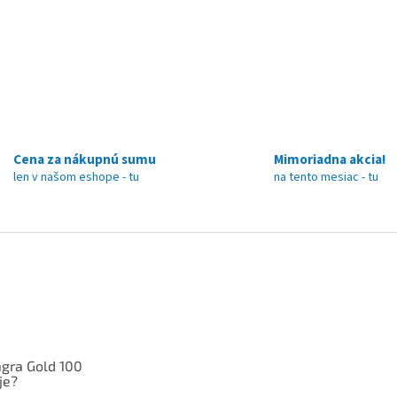
Cena za nákupnú sumu
Mimoriadna akcia!
len v našom eshope - tu
na tento mesiac - tu
gra Gold 100
je?