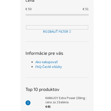
Cena
€
50
€
51
ROZBALIŤ FILTER
Informácie pre vás
Ako nakupovať
FAQ-Časté otázky
Top 10 produktov
KAMAJOY Extra Power 150mg :
cena za 2 balenia
€45