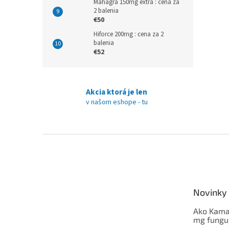
Mahagra 150mg extra : cena za
2 balenia
€50
Hiforce 200mg : cena za 2
balenia
€52
Akcia ktorá je len
v našom eshope - tu
Z
á
p
ä
t
Novinky
i
e
Ako Kama
mg fungu