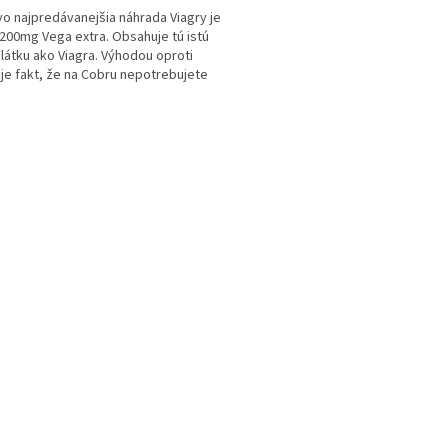
o najpredávanejšia náhrada Viagry je
200mg Vega extra. Obsahuje tú istú
 látku ako Viagra. Výhodou oproti
 je fakt, že na Cobru nepotrebujete
iť...
O
v
l
á
d
a
c
i
e
p
r
v
k
y
v
ý
p
i