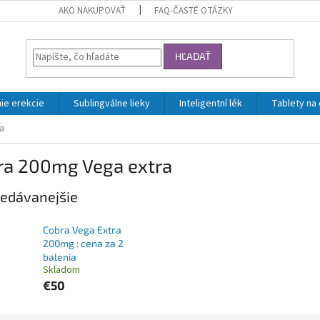
AKO NAKUPOVAŤ
FAQ-ČASTÉ OTÁZKY
HĽADAŤ
ie erekcie
Sublingválne lieky
Inteligentní lék
Tablety na
a
ra 200mg Vega extra
edávanejšie
Cobra Vega Extra
200mg : cena za 2
balenia
Skladom
€50