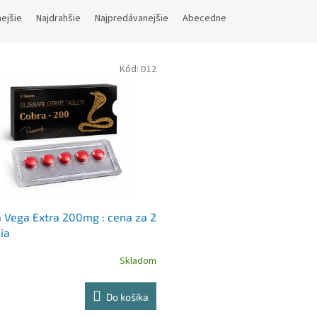
nejšie
Najdrahšie
Najpredávanejšie
Abecedne
Kód:
D12
 Vega Extra 200mg : cena za 2
ia
Skladom
Do košíka