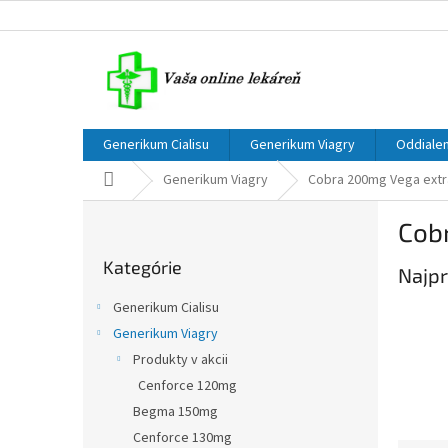
Prejsť
na
obsah
Generikum Cialisu
Generikum Viagry
Oddialen
Domov
Generikum Viagry
Cobra 200mg Vega extr
B
Cob
o
Preskočiť
č
Kategórie
kategórie
Najpr
n
ý
Generikum Cialisu
p
Generikum Viagry
a
Produkty v akcii
n
e
Cenforce 120mg
l
Begma 150mg
Cenforce 130mg