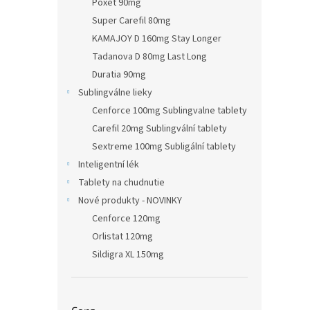
Poxet 90mg
Super Carefil 80mg
KAMAJOY D 160mg Stay Longer
Tadanova D 80mg Last Long
Duratia 90mg
Sublingválne lieky
Cenforce 100mg Sublingvalne tablety
Carefil 20mg Sublingvální tablety
Sextreme 100mg Subligální tablety
Inteligentní lék
Tablety na chudnutie
Nové produkty - NOVINKY
Cenforce 120mg
Orlistat 120mg
Sildigra XL 150mg