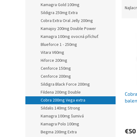
R
Kamagra Gold 100mg
a
Najlac
Sildigra 250mg Extra
d
e
Cobra Extra Oral Jelly 200mg
V
n
Kamajoy 200mg Double Power
ý
i
Kamagra 100mg ovocná příchuť
p
e
Blueforce 1 - 250mg
i
p
Vitara V60mg
s
r
p
Hiforce 200mg
o
r
d
Cenforce 150mg
o
u
Cenforce 200mg
d
k
Sildigra Black Force 200mg
u
t
Fildena 200mg Double
Cobra
k
o
Cobra 200mg Vega extra
balen
t
v
o
Sildalis 140mg Strong
v
Kamagra 100mg šumivá
Kamagra Polo 100mg
€50
Begma 200mg Extra