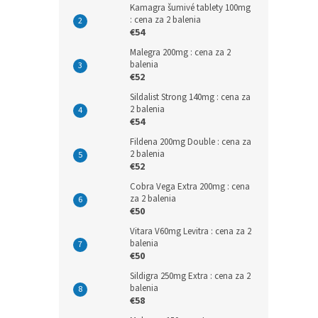
Kamagra šumivé tablety 100mg
: cena za 2 balenia
€54
Malegra 200mg : cena za 2
balenia
€52
Sildalist Strong 140mg : cena za
2 balenia
€54
Fildena 200mg Double : cena za
2 balenia
€52
Cobra Vega Extra 200mg : cena
za 2 balenia
€50
Vitara V60mg Levitra : cena za 2
balenia
€50
Sildigra 250mg Extra : cena za 2
balenia
€58