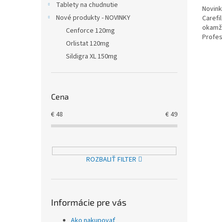
Tablety na chudnutie
Novink
Nové produkty - NOVINKY
Carefi
okamži
Cenforce 120mg
Profes
Orlistat 120mg
náhrad
Sildigra XL 150mg
Cena
€
48
€
49
ROZBALIŤ FILTER
Informácie pre vás
Ako nakupovať