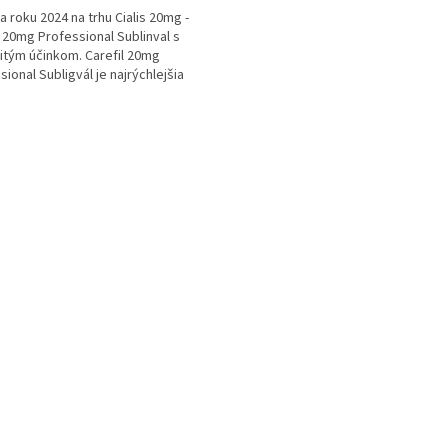
a roku 2024 na trhu Cialis 20mg -
l 20mg Professional Sublinval s
tým účinkom. Carefil 20mg
sional Subligvál je najrýchlejšia
a (genericum) Cialisu...
O
v
l
á
d
a
c
i
e
p
r
v
k
y
v
ý
p
i