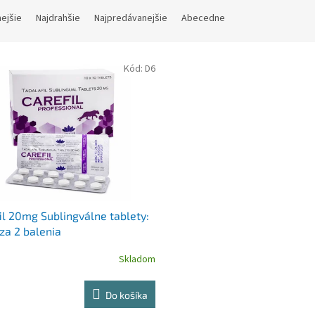
nejšie
Najdrahšie
Najpredávanejšie
Abecedne
Kód:
D6
il 20mg Sublingválne tablety:
za 2 balenia
Skladom
Do košíka