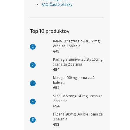
FAQ-Časté otázky
Top 10 produktov
KAMAJOY Extra Power 150mg :
cena za 2 balenia
€45
Kamagra šumivé tablety 100mg
: cena za 2 balenia
€54
Malegra 200mg : cena za 2
balenia
€52
Sildalist Strong 140mg : cena za
2 balenia
€54
Fildena 200mg Double : cena za
2 balenia
€52