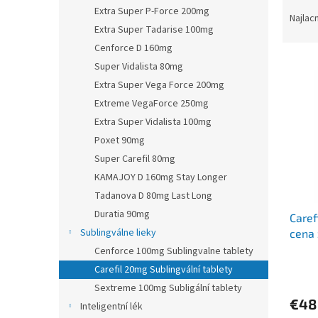
R
Extra Super P-Force 200mg
a
Najlac
Extra Super Tadarise 100mg
d
e
Cenforce D 160mg
V
n
Super Vidalista 80mg
ý
i
Extra Super Vega Force 200mg
p
e
Extreme VegaForce 250mg
i
p
Extra Super Vidalista 100mg
s
r
p
Poxet 90mg
o
r
d
Super Carefil 80mg
o
u
KAMAJOY D 160mg Stay Longer
d
k
Tadanova D 80mg Last Long
u
t
Duratia 90mg
Caref
k
o
Sublingválne lieky
cena 
t
v
o
Cenforce 100mg Sublingvalne tablety
v
Carefil 20mg Sublingvální tablety
Sextreme 100mg Subligální tablety
€48
Inteligentní lék