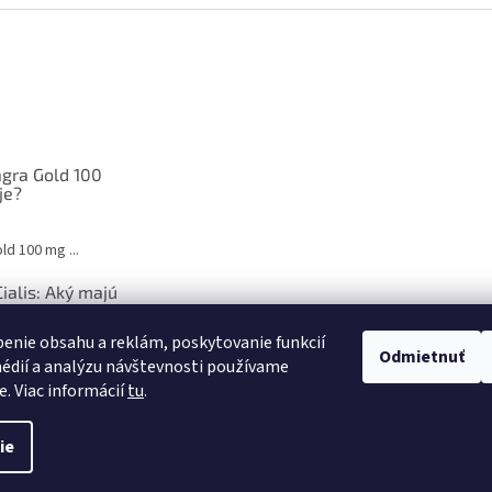
gra Gold 100
je?
d 100 mg ...
Cialis: Aký majú
ľudské telo
enie obsahu a reklám, poskytovanie funkcií
Odmietnuť
édií a analýzu návštevnosti používame
avie je ...
e. Viac informácií
tu
.
ie
 vyhradené.
Upraviť nastavenie cookies