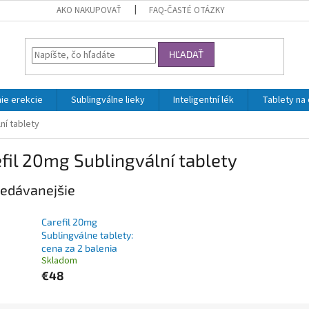
AKO NAKUPOVAŤ
FAQ-ČASTÉ OTÁZKY
HĽADAŤ
ie erekcie
Sublingválne lieky
Inteligentní lék
Tablety na
ní tablety
fil 20mg Sublingvální tablety
edávanejšie
Carefil 20mg
Sublingválne tablety:
cena za 2 balenia
Skladom
€48