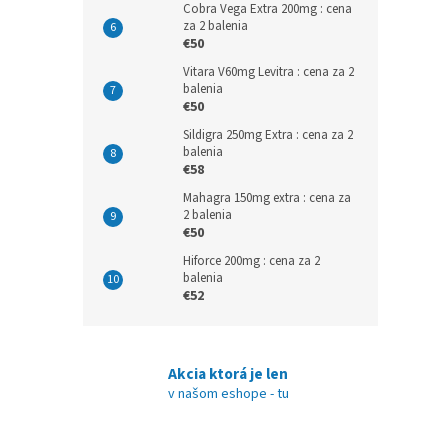
Cobra Vega Extra 200mg : cena
za 2 balenia
€50
Vitara V60mg Levitra : cena za 2
balenia
€50
Sildigra 250mg Extra : cena za 2
balenia
€58
Mahagra 150mg extra : cena za
2 balenia
€50
Hiforce 200mg : cena za 2
balenia
€52
Akcia ktorá je len
v našom eshope - tu