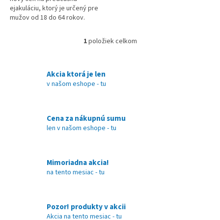
ejakuláciu, ktorý je určený pre
mužov od 18 do 64 rokov.
Sudiac podľa mnohých reakcií
sa jedná o veľmi kvalitnú a
1
položiek celkom
O
úplne...
v
l
á
Akcia ktorá je len
d
v našom eshope - tu
a
c
i
Cena za nákupnú sumu
e
len v našom eshope - tu
p
r
v
k
Mimoriadna akcia!
y
na tento mesiac - tu
v
ý
p
i
Pozor! produkty v akcii
s
Akcia na tento mesiac - tu