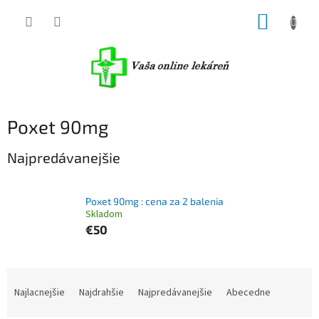
Prejsť
NÁKUP
na
obsah
KOŠÍK
Poxet 90mg
Najpredávanejšie
Poxet 90mg : cena za 2 balenia
Skladom
€50
R
a
Najlacnejšie
Najdrahšie
Najpredávanejšie
Abecedne
d