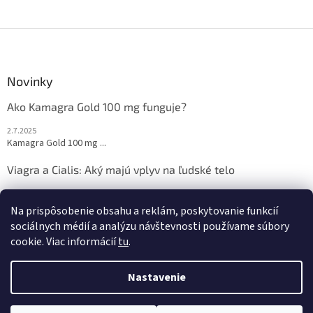
u
Z
á
p
ä
Novinky
t
Ako Kamagra Gold 100 mg funguje?
i
e
2.7.2025
Kamagra Gold 100 mg ...
Viagra a Cialis: Aký majú vplyv na ľudské telo
2.7.2025
Sexuálne zdravie je ...
Na prispôsobenie obsahu a reklám, poskytovanie funkcií
sociálnych médií a analýzu návštevnosti používame súbory
cookie. Viac informácií
tu
.
Vytvoril Shoptet
Nastavenie
Copyright 2026
viagra-cialis-kamagra.sk
. Všetky práva