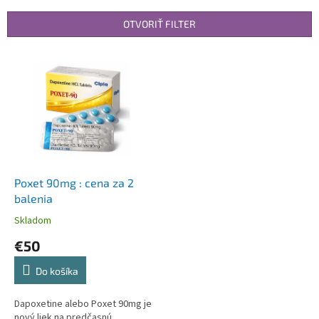
e
n
OTVORIŤ FILTER
i
e
V
p
ý
r
p
o
i
d
s
u
p
k
r
t
o
o
d
Poxet 90mg : cena za 2
v
u
balenia
k
Skladom
t
€50
o
v
Do košíka
Dapoxetine alebo Poxet 90mg je
nový liek na predčasnú