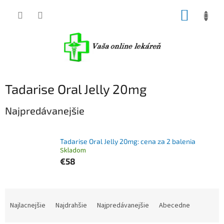
Prejsť
NÁKUP
na
obsah
KOŠÍK
Tadarise Oral Jelly 20mg
Najpredávanejšie
Tadarise Oral Jelly 20mg: cena za 2 balenia
Skladom
€58
R
a
Najlacnejšie
Najdrahšie
Najpredávanejšie
Abecedne
d