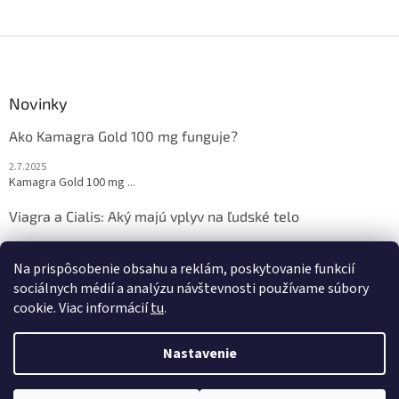
u
Z
á
p
ä
Novinky
t
Ako Kamagra Gold 100 mg funguje?
i
e
2.7.2025
Kamagra Gold 100 mg ...
Viagra a Cialis: Aký majú vplyv na ľudské telo
2.7.2025
Sexuálne zdravie je ...
Na prispôsobenie obsahu a reklám, poskytovanie funkcií
sociálnych médií a analýzu návštevnosti používame súbory
cookie. Viac informácií
tu
.
Vytvoril Shoptet
Nastavenie
Copyright 2026
viagra-cialis-kamagra.sk
. Všetky práva