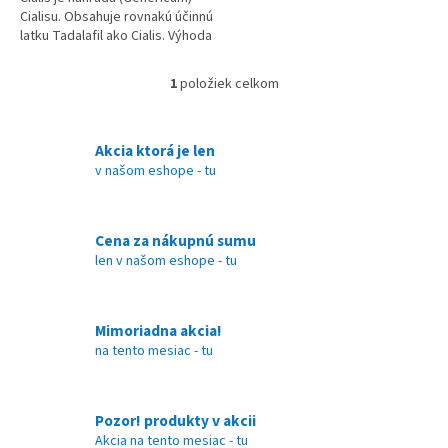
Cialisu. Obsahuje rovnakú účinnú
latku Tadalafil ako Cialis. Výhoda
je v okamžitom účinku po
použití asi po 10...
1
položiek celkom
O
v
l
á
Akcia ktorá je len
d
v našom eshope - tu
a
c
i
Cena za nákupnú sumu
e
len v našom eshope - tu
p
r
v
k
Mimoriadna akcia!
y
na tento mesiac - tu
v
ý
p
i
Pozor! produkty v akcii
s
Akcia na tento mesiac - tu